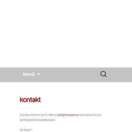
Springe
Suchen
zum
Menü
nach:
Inhalt
kontakt
Schicken Sie bitte eine E-Mail an
mail@cinnamon.at
oder nutzen Sie das
nachfolgende Kontaktformular:
Ihr Name*: