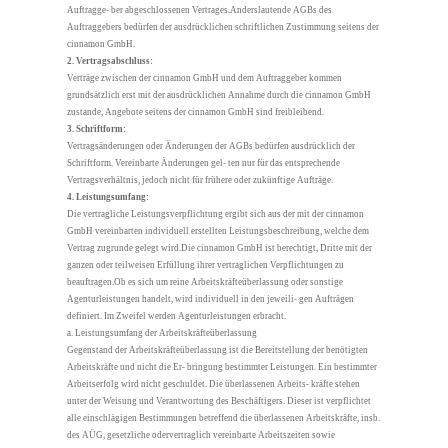
Auftragge- ber abgeschlossenen Vertrages.Anderslautende AGBs des
Auftraggebers bedürfen der ausdrücklichen schriftlichen Zustimmung seitens der
cinnamon GmbH.
2. Vertragsabschluss:
Verträge zwischen der cinnamon GmbH und dem Auftraggeber kommen
grundsätzlich erst mit der ausdrücklichen Annahme durch die cinnamon GmbH
zustande, Angebote seitens der cinnamon GmbH sind freibleibend.
3. Schriftform:
Vertragsänderungen oder Änderungen der AGBs bedürfen ausdrücklich der
Schriftform. Vereinbarte Änderungen gel- ten nur für das entsprechende
Vertragsverhältnis, jedoch nicht für frühere oder zukünftige Aufträge.
4. Leistungsumfang:
Die vertragliche Leistungsverpflichtung ergibt sich aus der mit der cinnamon
GmbH vereinbarten individuell erstellten Leistungsbeschreibung, welche dem
Vertrag zugrunde gelegt wird.Die cinnamon GmbH ist berechtigt, Dritte mit der
ganzen oder teilweisen Erfüllung ihrer vertraglichen Verpflichtungen zu
beauftragen.Ob es sich um reine Arbeitskräfteüberlassung oder sonstige
Agenturleistungen handelt, wird individuell in den jeweili- gen Aufträgen
definiert. Im Zweifel werden Agenturleistungen erbracht.
a. Leistungsumfang der Arbeitskräfteüberlassung
Gegenstand der Arbeitskräfteüberlassung ist die Bereitstellung der benötigten
Arbeitskräfte und nicht die Er- bringung bestimmter Leistungen. Ein bestimmter
Arbeitserfolg wird nicht geschuldet. Die überlassenen Arbeits- kräfte stehen
unter der Weisung und Verantwortung des Beschäftigers. Dieser ist verpflichtet
alle einschlägigen Bestimmungen betreffend die überlassenen Arbeitskräfte, insb.
des AÜG, gesetzliche odervertraglich vereinbarte Arbeitszeiten sowie