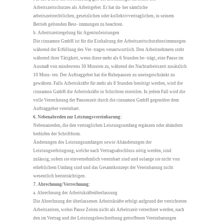
Arbeitszeitschutzes als Arbeitgeber. Er hat da- her sämtliche
arbeitszeitrechtlichen, gesetzlichen oder kollektivvertraglichen, in seinem
Betrieb geltenden Best- immungen zu beachten.
b. Arbeitszeitregelung für Agenturleistungen
Die cinnamon GmbH ist für die Einhaltung der Arbeitszeitschutzbestimmungen
während der Erfüllung des Ver- trages verantwortlich. Den Arbeitnehmern steht
während ihrer Tätigkeit, wenn diese mehr als 6 Stunden be- trägt, eine Pause im
Ausmaß von mindestens 30 Minuten zu, während der Nachtarbeitszeit zusätzlich
10 Minu- ten. Der Auftraggeber hat die Ruhepausen zu uneingeschränkt zu
gewähren. Falls Arbeitskräfte für mehr als 8 Stunden benötigt werden, wird die
cinnamon GmbH die Arbeitskräfte in Schichten einteilen. In jedem Fall wird die
volle Verrechnung der Pausenzeit durch die cinnamon GmbH gegenüber dem
Auftraggeber vereinbart.
6. Nebenabreden zur Leistungsvereinbarung:
Nebenanreden, die den vertraglichen Leistungsumfang ergänzen oder abändern
bedürfen der Schriftform.
Änderungen des Leistungsumfanges sowie Abänderungen der
Leistungserbringung, welche nach Vertragsabschluss nötig werden, sind
zulässig, sofern sie einvernehmlich vereinbart sind und solange sie nicht von
erheblichem Umfang sind und das Gesamtkonzept der Vereinbarung nicht
wesentlich beeinträchtigen.
7. Abrechnung/Verrechnung:
a. Abrechnung der Arbeitskräfteüberlassung
Die Abrechnung der überlassenen Arbeitskräfte erfolgt aufgrund der verrichteten
Arbeitszeiten, wobei Pause Zeiten nicht als Arbeitszeit verrechnet werden, nach
den im Vertrag und der Leistungsbeschreibung getroffenen Vereinbarungen