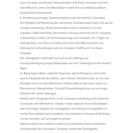
sowie etwaigen zusätzlichen Vereinbarungen. Alle Preise verstehen sich netto
ohne Mehrwert- steuer. Der Beschäftiger verpflichtet sich allfällige geführte
Stundenlisten abzuzeichnen.
b. Abrechnung sonstiger Agenturtätigkeiten und individueller Leistungen
Die Fälligkeit und Bezahlung der vereinbarten Auftragssumme ergibt sich aus der
Vertragsvereinbarung. Wurde diesbezüglich nichts vereinbart, so ist die
cinnamon GmbH berechtigt jede einzelne Leistung sofort nach der Er- bringung
in Rechnung zu stellen. Die Rechnungsbeträge sind innerhalb von 7 Tagen zur
Zahlung fällig. Alle Preise verstehen sich netto ohne Mehrwertsteuer. Zur
Deckung der Aufwendungen kann die cinnamon GmbH auch Vorschüsse
verlangen.
Der Auftraggeber verpflichtet sich zum Ersatz allfälliger zur
Leistungserbringung nötiger Barauslagen und Auf- wendungen jeweils binnen 7
Tagen.
Zu Barauslagen zählen: sämtliche Zugtickets zum Erfüllungsort und wieder
zurück, Fahrkarten für den öffentli- chen Verkehr, Taxifahrten falls die An-oder
Heimfahrt nicht mit dem öffentlichen Verkehr möglich oder unzu- mutbar ist,
Benzinkosten, Mautgebühren, Visa und Übernachtungskosten sowie etwaige
Gebühren für Geneh- migungen.
Werden nach Vertragsabschluss in der Leistungsvereinbarung nicht enthaltene
Leistungen oder Mehraufwen- dungen, welche aufgrund der unvollständigen
oder unrichtigen Angaben des Auftraggebers notwendig sind, ausgeführt, so
werden diese adäquat zum Ausmaß der ursprünglichen Leistungsverpflichtung
wie die vereinbar- ten Leistungen verrechnet.
Sämtliche durch der cinnamon GmbH nicht zurechenbare Dritte verursachte
Verzögerungen der Leistungser- bringung werden dem Auftraggeber