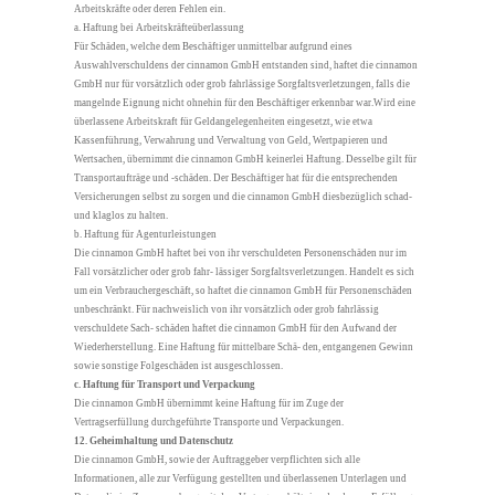
Arbeitskräfte oder deren Fehlen ein.
a. Haftung bei Arbeitskräfteüberlassung
Für Schäden, welche dem Beschäftiger unmittelbar aufgrund eines
Auswahlverschuldens der cinnamon GmbH entstanden sind, haftet die cinnamon
GmbH nur für vorsätzlich oder grob fahrlässige Sorgfaltsverletzungen, falls die
mangelnde Eignung nicht ohnehin für den Beschäftiger erkennbar war.Wird eine
überlassene Arbeitskraft für Geldangelegenheiten eingesetzt, wie etwa
Kassenführung, Verwahrung und Verwaltung von Geld, Wertpapieren und
Wertsachen, übernimmt die cinnamon GmbH keinerlei Haftung. Desselbe gilt für
Transportaufträge und -schäden. Der Beschäftiger hat für die entsprechenden
Versicherungen selbst zu sorgen und die cinnamon GmbH diesbezüglich schad-
und klaglos zu halten.
b. Haftung für Agenturleistungen
Die cinnamon GmbH haftet bei von ihr verschuldeten Personenschäden nur im
Fall vorsätzlicher oder grob fahr- lässiger Sorgfaltsverletzungen. Handelt es sich
um ein Verbrauchergeschäft, so haftet die cinnamon GmbH für Personenschäden
unbeschränkt. Für nachweislich von ihr vorsätzlich oder grob fahrlässig
verschuldete Sach- schäden haftet die cinnamon GmbH für den Aufwand der
Wiederherstellung. Eine Haftung für mittelbare Schä- den, entgangenen Gewinn
sowie sonstige Folgeschäden ist ausgeschlossen.
c. Haftung für Transport und Verpackung
Die cinnamon GmbH übernimmt keine Haftung für im Zuge der
Vertragserfüllung durchgeführte Transporte und Verpackungen.
12. Geheimhaltung und Datenschutz
Die cinnamon GmbH, sowie der Auftraggeber verpflichten sich alle
Informationen, alle zur Verfügung gestellten und überlassenen Unterlagen und