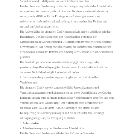
Sicherheits- und Unfallpräventionsvorschriften zu beachten.
Für die Dauer der Überlassung ist der Beschäftiger verpflichtet die Arbeitskräfte
entsprechend einzuweisen, auf- zuklären und Gefahrenabwehrmaßnahmen zu
setzen, sowie allfällige für die Erbringung der Leistung notwendi- ge
Arbeitsmittel, insb. Arbeitsschutzkleidung, in entsprechendem Umfang und
Ausmaß zur Verfügung zu stellen.
Die Arbeitskräfte der cinnamon GmbH treten in kein Arbeitsverhältnis mit dem
Beschäftiger. Der Beschäftiger ist den Arbeitskräften bezüglich der
Gleichbehandlungsvorschriften und Diskriminierungsverbote wie ein Arbeitge-
ber verpflichtet. Als Arbeitgeber (Überlasser) der überlassenen Arbeitskräfte ist
der cinnamon GmbH das Betreten der Arbeitsplätze während der Arbeitszeiten zu
gestatten.
Der Beschäftiger ist alleine verantwortlich für jegliche vertrags- oder
gesetzeswidrige Beschäftigung der über- lassenen Arbeitskräfte und hält die
cinnamon GmbH diesbezüglich schad- und klaglos.
b. Leistungsumfang sonstiger Agenturtätigkeiten und individueller
Vereinbarungen
Die cinnamon GmbH erstellt ganzeinheitliche Personalkonzepte und
Veranstaltungskonzepte und kümmert sich um deren Durchführung vor Ort, der
Leistungsumfang wird aufgrund individueller Vereinbarungen getroffen und dem
Vertragsabschluss zu Grunde liegt. Der Auftraggeber ist verpflichtet der
cinnamon GmbH alle Informa- tionen, Unterlagen und Daten, die zur
Konzipierung des Leistungsumfanges und zur anschließenden Leistungs-
erbringung nötig sind, zur Verfügung zu stellen.
5. Arbeitszeiten:
a. Arbeitszeitenregelung der überlassenen Arbeitskräfte
Für die Dauer der Überlassung gilt der Beschäftiger im Sinne des