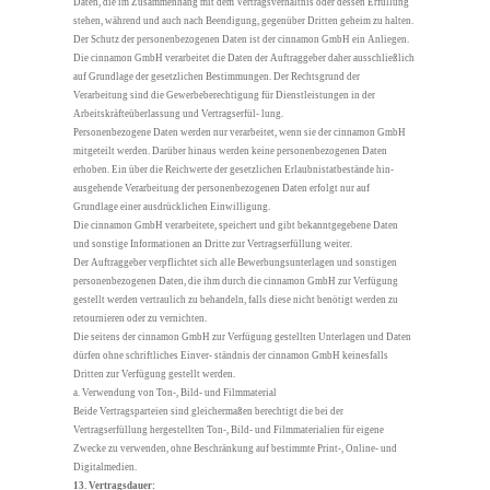
Daten, die im Zusammenhang mit dem Vertragsverhältnis oder dessen Erfüllung
stehen, während und auch nach Beendigung, gegenüber Dritten geheim zu halten.
Der Schutz der personenbezogenen Daten ist der cinnamon GmbH ein Anliegen.
Die cinnamon GmbH verarbeitet die Daten der Auftraggeber daher ausschließlich
auf Grundlage der gesetzlichen Bestimmungen. Der Rechtsgrund der
Verarbeitung sind die Gewerbeberechtigung für Dienstleistungen in der
Arbeitskräfteüberlassung und Vertragserfül- lung.
Personenbezogene Daten werden nur verarbeitet, wenn sie der cinnamon GmbH
mitgeteilt werden. Darüber hinaus werden keine personenbezogenen Daten
erhoben. Ein über die Reichwerte der gesetzlichen Erlaubnistatbestände hin-
ausgehende Verarbeitung der personenbezogenen Daten erfolgt nur auf
Grundlage einer ausdrücklichen Einwilligung.
Die cinnamon GmbH verarbeitete, speichert und gibt bekanntgegebene Daten
und sonstige Informationen an Dritte zur Vertragserfüllung weiter.
Der Auftraggeber verpflichtet sich alle Bewerbungsunterlagen und sonstigen
personenbezogenen Daten, die ihm durch die cinnamon GmbH zur Verfügung
gestellt werden vertraulich zu behandeln, falls diese nicht benötigt werden zu
retournieren oder zu vernichten.
Die seitens der cinnamon GmbH zur Verfügung gestellten Unterlagen und Daten
dürfen ohne schriftliches Einver- ständnis der cinnamon GmbH keinesfalls
Dritten zur Verfügung gestellt werden.
a. Verwendung von Ton-, Bild- und Filmmaterial
Beide Vertragsparteien sind gleichermaßen berechtigt die bei der
Vertragserfüllung hergestellten Ton-, Bild- und Filmmaterialien für eigene
Zwecke zu verwenden, ohne Beschränkung auf bestimmte Print-, Online- und
Digitalmedien.
13. Vertragsdauer: