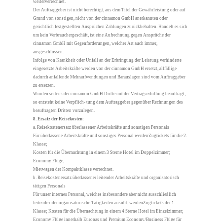
weiterverrechnet.
Der Auftraggeber ist nicht berechtigt, aus dem Titel der Gewährleistung oder auf
Grund von sonstigen, nicht von der cinnamon GmbH anerkannten oder
gerichtlich festgestellten Ansprüchen Zahlungen zurückbehalten. Handelt es sich
um kein Verbrauchergeschäft, ist eine Aufrechnung gegen Ansprüche der
cinnamon GmbH mit Gegenforderungen, welcher Art auch immer,
ausgeschlossen.
Infolge von Krankheit oder Unfall an der Erbringung der Leistung verhinderte
eingesetzte Arbeitskräfte werden von der cinnamon GmbH ersetzt, allfällige
dadurch anfallende Mehraufwendungen und Barauslagen sind vom Auftraggeber
zu ersetzen.
Wurden seitens der cinnamon GmbH Dritte mit der Vertragserfüllung beauftragt,
so entsteht keine Verpflich- tung dem Auftraggeber gegenüber Rechnungen des
beauftragten Dritten vorzulegen.
8. Ersatz der Reisekosten:
a. Reisekostenersatz überlassener Arbeitskräfte und sonstigen Personals
Für überlassene Arbeitskräfte und sonstiges Personal werdenZugtickets für die 2.
Klasse;
Kosten für die Übernachtung in einem 3 Sterne Hotel im Doppelzimmer;
Economy Flüge;
Mietwagen der Kompaktklasse verrechnet.
b. Reisekostenersatz überlassener leitender Arbeitskräfte und organisatorisch
tätigen Personals
Für unser internes Personal, welches insbesondere aber nicht ausschließlich
leitende oder organisatorische Tätigkeiten ausübt, werdenZugtickets der 1.
Klasse; Kosten für die Übernachtung in einem 4 Sterne Hotel im Einzelzimmer;
Economy Flüge innerhalb Europas und Premium Economy/Business Flüge für