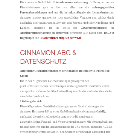
Die cinnamon GmbH lebt
Unternehmensverantwortung
. In Bezug auf unsere
Dienstleistungen geht es hier vor allem um die
ordnungsgemäßen
Personalanmeldungen
und um die
korrekte Abgabe der Lohnnebenkosten
.
cinnamon arbeitet genauestens nach gesetzlichen Vorgaben und schützt damit
nachhaltig und verantwortungsbewusst sein Personal und seine Kundinnen und
Kunden. cinnamon ist im Besitz der
Gewerbeberechtigung
für
Arbeitskräfteüberlassung in Österreich
verarbeitet alle Daten nach
DSGVO
Regelungen
und ist
ordentliches Mitglied der WKÖ
.
CINNAMON ABG &
DATENSCHUTZ
Allgemeine Geschäftsbedingungen der cinnamon Hospitality & Promotion
GmbH
Die in den Allgemeinen Geschäftsbedingungen angeführten
geschlechtsspezifischen Bezeichnungen sind als geschlechtsneutral zu werten
und sprechen im Sinne der Gleichbehandlung sowohl das weibliche als auch das
männliche Geschlecht an.
1.Geltungsbereich:
Diese Allgemeinen Geschäftsbedingungen gelten für alle Leistungen der
cinnamon Hostessen & Promotion GmbH (nachstehend cinnamon GmbH),
umfassend die Arbeitskräfteüberlassung sowie die angebotenen
ganzeinheitlichen Personal- und Veranstaltungskonzepte. Mit Vertragsabschluss,
jedoch spätestens mit der Inanspruchnahme der Leis- tungen, gelten die AGB als
vereinbart und werden Bestandteil des zwischen der cinnamon GmbH und dem