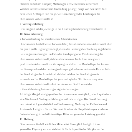
Strecken außerhalb Europas; Mietwaagen der Mittelklasse verrechnet.
Welcher Reiskostenersatz zur Anwendung gelangt, hängt von den individuell
definierten Aufträgen und die je- weils zu erbringenden Leistungen der
überlassenen Arbeitskräfte ab.
9. Vertragserfüllung:
Erfüllungsort ist der jeweilige in der Leistungsbeschreibung vereinbarte Ort.
10. Gewährleistung:
a. Gewährleistung bei überlassenen Arbeitskräften
Die cinnamon GmbH leistet Gewähr dafür, dass die überlassene Arbeitskraft über
die prinzipielle Eignung ver- fügt, die in der Leistungsbeschreibung angeführten
Leistungen zu erbringen. Im Falle der Kündigung oder Ver- hinderung der
überlassenen Arbeitskraft, steht es der cinnamon GmbH frei eine gleich
qualifizierte Arbeitskraft zur Verfügung zu stellen. Der Beschäftiger hat keinen
Rechtsanspruch auf die Leistungserbringung durch eine bestimmte Person. Falls
der Beschäftiger die Arbeitskraft ablehnt, ist dies der Beschäftigerseite
zuzurechnen.Der Beschäftiger hat jede vertragliche Pflichtverletzung einer
überlassenen Arbeitskraft sofort der cinnamon GmbH zu melden.
b. Gewährleistung bei sonstigen Agenturleistungen
Allfällige Mängel sind gegenüber der cinnamon unverzüglich, jedoch spätestens
eine Woche nach Vertragserfül- lung schriftlich zu rügen.Die Gewährleistung
beschränkt sich grundsätzlich auf Verbesserung, Nachtrag des Fehlenden und
Austausch. Lediglich für zur Gänze nicht erbrachte Hauptleistungen wird eine
Preisminderung, in verhältnismäßiger Höhe zur gesamten Leistung gewährt.
11. Haftung:
Die cinnamon GmbH wählt ihre Mitarbeitet fürsorglich bezüglich ihrer
generellen Eignung aus und steht nicht für fachspezifische Fähigkeiten der