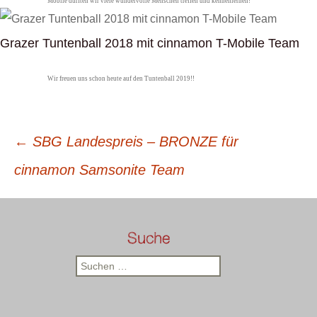
Mobile durften wir viele wundervolle Menschen treffen und kennenlernen!
Grazer Tuntenball 2018 mit cinnamon T-Mobile Team
Wir freuen uns schon heute auf den Tuntenball 2019!!
Beitrags-
←
SBG Landespreis – BRONZE für
Navigation
cinnamon Samsonite Team
Suche
Suchen
nach: