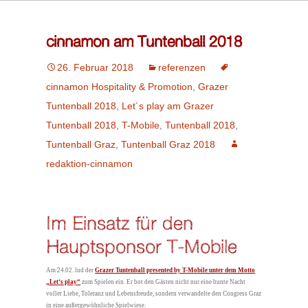
cinnamon am Tuntenball 2018
26. Februar 2018
referenzen
cinnamon Hospitality & Promotion
,
Grazer
Tuntenball 2018
,
Let´s play am Grazer
Tuntenball 2018
,
T-Mobile
,
Tuntenball 2018
,
Tuntenball Graz
,
Tuntenball Graz 2018
redaktion-cinnamon
Im Einsatz für den
Hauptsponsor T-Mobile
Am 24.02. lud der
Grazer Tuntenball presented by T-Mobile unter dem Motto
„Let‘s play“
zum Spielen ein. Er bot den Gästen nicht nur eine bunte Nacht
voller Liebe, Toleranz und Lebensfreude, sondern verwandelte den Congress Graz
in eine außergewöhnliche Spielwiese.