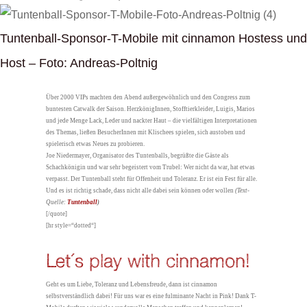
Tuntenball-Sponsor-T-Mobile mit cinnamon Hostess und
Host – Foto: Andreas-Poltnig
Über 2000 VIPs machten den Abend außergewöhnlich und den Congress zum
buntesten Catwalk der Saison. HerzkönigInnen, Stofftierkleider, Luigis, Marios
und jede Menge Lack, Leder und nackter Haut – die vielfältigen Interpretationen
des Themas, ließen BesucherInnen mit Klischees spielen, sich austoben und
spielerisch etwas Neues zu probieren.
Joe Niedermayer, Organisator des Tuntenballs, begrüßte die Gäste als
Schachkönigin und war sehr begeistert vom Trubel: Wer nicht da war, hat etwas
verpasst. Der Tuntenball steht für Offenheit und Toleranz. Er ist ein Fest für alle.
Und es ist richtig schade, dass nicht alle dabei sein können oder wollen
(Text-
Quelle:
Tuntenball
)
[/quote]
[hr style=“dotted“]
Let´s play with cinnamon!
Geht es um Liebe, Toleranz und Lebensfreude, dann ist cinnamon
selbstverständlich dabei! Für uns war es eine fulminante Nacht in Pink! Dank T-