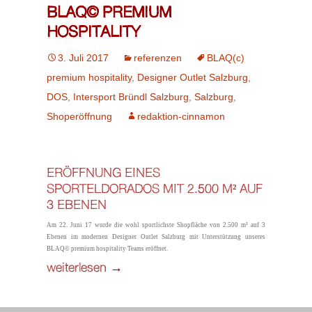
BLAQ© PREMIUM
HOSPITALITY
3. Juli 2017
referenzen
BLAQ(c)
premium hospitality
,
Designer Outlet Salzburg
,
DOS
,
Intersport Bründl Salzburg
,
Salzburg
,
Shoperöffnung
redaktion-cinnamon
ERÖFFNUNG EINES
SPORTELDORADOS MIT 2.500 M² AUF
3 EBENEN
Am 22. Juni 17 wurde die wohl sportlichste Shopfläche von 2.500 m² auf 3
Ebenen im modernen Designer Outlet Salzburg mit Unterstützung unseres
BLAQ© premium hospitality Teams eröffnet.
BLAQ© PREMIUM HOSPITALITY
weiterlesen
→